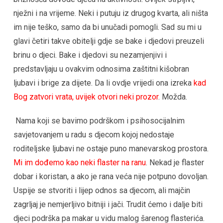
nježni i na vrijeme. Neki i putuju iz drugog kvarta, ali ništa
im nije teško, samo da bi unučadi pomogli. Sad su mi u
glavi četiri takve obitelji gdje se bake i djedovi preuzeli
brinu o djeci. Bake i djedovi su nezamjenjivi i
predstavljaju u ovakvim odnosima zaštitni kišobran
ljubavi i brige za dijete. Da li ovdje vrijedi ona izreka
kad
Bog zatvori vrata, uvijek otvori neki prozor
. Možda.
Nama koji se bavimo podrškom i psihosocijalnim
savjetovanjem u radu s djecom kojoj nedostaje
roditeljske ljubavi ne ostaje puno manevarskog prostora.
Mi im dođemo kao neki flaster na ranu
. Nekad je flaster
dobar i koristan, a ako je rana veća nije potpuno dovoljan.
Uspije se stvoriti i lijep odnos sa djecom, ali majčin
zagrljaj je nemjerljivo bitniji i jači. Trudit ćemo i dalje biti
djeci podrška pa makar u vidu malog šarenog flasterića.