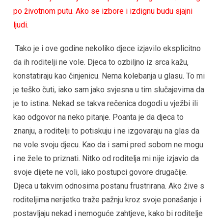
po životnom putu. Ako se izbore i izdignu budu sjajni
ljudi.
Tako je i ove godine nekoliko djece izjavilo eksplicitno
da ih roditelji ne vole. Djeca to ozbiljno iz srca kažu,
konstatiraju kao činjenicu. Nema kolebanja u glasu. To mi
je teško čuti, iako sam jako svjesna u tim slučajevima da
je to istina. Nekad se takva rečenica dogodi u vježbi ili
kao odgovor na neko pitanje. Poanta je da djeca to
znanju, a roditelji to potiskuju i ne izgovaraju na glas da
ne vole svoju djecu. Kao da i sami pred sobom ne mogu
i ne žele to priznati. Nitko od roditelja mi nije izjavio da
svoje dijete ne voli, iako postupci govore drugačije.
Djeca u takvim odnosima postanu frustrirana. Ako žive s
roditeljima nerijetko traže pažnju kroz svoje ponašanje i
postavljaju nekad i nemoguće zahtjeve, kako bi roditelje