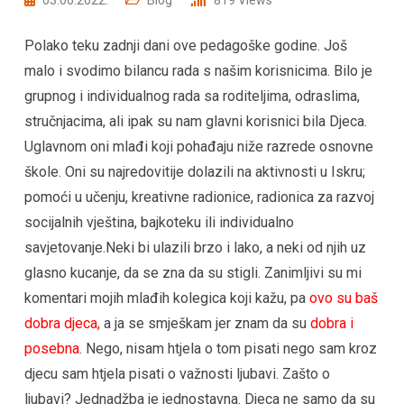
Polako teku zadnji dani ove pedagoške godine. Još
malo i svodimo bilancu rada s našim korisnicima. Bilo je
grupnog i individualnog rada sa roditeljima, odraslima,
stručnjacima, ali ipak su nam glavni korisnici bila Djeca.
Uglavnom oni mlađi koji pohađaju niže razrede osnovne
škole. Oni su najredovitije dolazili na aktivnosti u Iskru;
pomoći u učenju, kreativne radionice, radionica za razvoj
socijalnih vještina, bajkoteku ili individualno
savjetovanje.Neki bi ulazili brzo i lako, a neki od njih uz
glasno kucanje, da se zna da su stigli. Zanimljivi su mi
komentari mojih mlađih kolegica koji kažu, pa
ovo su baš
dobra djeca,
a ja se smješkam jer znam da su
dobra i
posebna
. Nego, nisam htjela o tom pisati nego sam kroz
djecu sam htjela pisati o važnosti ljubavi. Zašto o
ljubavi? Jednadžba je jednostavna. Djeca ne samo da su