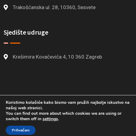
Trakošćanska ul. 28, 10360, Sesvete
Sjedište udruge
Krešimira Kovačevića 4, 10 360 Zagreb
Koristimo kolačiće kako bismo vam pružili najbolje iskustvo na
našoj web stranici.
You can find out more about which cookies we are using or
© 2023 ISKRA-CES All Rights Reserved By
switch them off in
settings
.
KUH@DA
Prihvaćam