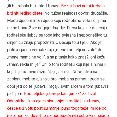
,ili bi trebala biti , plod ljubavi.
Bez ljubavi ne bi trebalo
biti niti jedino dijete.
No, tužna realnost govori drugačije.
Među djecom ima i djece koju roditelji ne vole i o njima
se ne brinu. Žive negdje drugdje. Djeca koja ne osjećaju
roditeljsku ljubav su toga jako svjesna i nepogrješivo tu
činjenicu znaju prepoznati. Osjećaju to u tijelu. Ako je
prilika i jasno verbaliziraju „mene roditelji ne vole“ ili
„mene mama ne voli“, a na pitanje kako znaš?, oni kažu
„znam, rekla mi je.“ Oni o tom roditelju koji nije s njima ili
koji ih je ostavio razmišljaju, sanjaju. Nose sliku na
zaslonu mobitela, znaju broj moba na pamet i trude se
doprijeti do te ljubavi. Tragaju svim srcem a tom ljubavi i
pažnjom.
Roditeljska ljubav je kao „umak“ za život
.
Odrasli koji kao djeca nisu osjetili roditeljsku ljubav,
češće u životu postižu manje, puno toga teže im ide od
ruke, nemaju dovoljno samopouzdanja i gube više snage