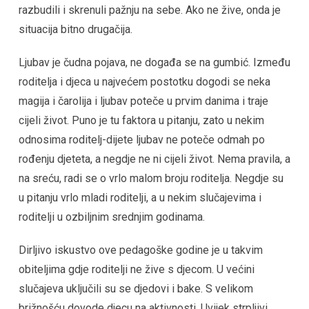
razbudili i skrenuli pažnju na sebe. Ako ne žive, onda je
situacija bitno drugačija.
Ljubav je čudna pojava, ne događa se na gumbić. Između
roditelja i djeca u najvećem postotku dogodi se neka
magija i čarolija i ljubav poteče u prvim danima i traje
cijeli život. Puno je tu faktora u pitanju, zato u nekim
odnosima roditelj-dijete ljubav ne poteče odmah po
rođenju djeteta, a negdje ne ni cijeli život. Nema pravila, a
na sreću, radi se o vrlo malom broju roditelja. Negdje su
u pitanju vrlo mladi roditelji, a u nekim slučajevima i
roditelji u ozbiljnim srednjim godinama.
Dirljivo iskustvo ove pedagoške godine je u takvim
obiteljima gdje roditelji ne žive s djecom. U većini
slučajeva uključili su se djedovi i bake. S velikom
brižnošću dovode djecu na aktivnosti. Uvijek strpljivi,