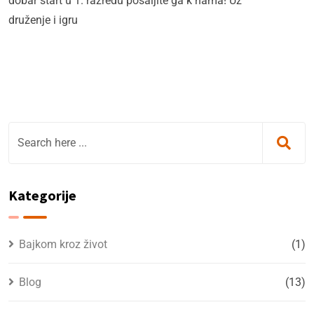
dobar start u 1. razredu pošaljite ga k nama! Uz
druženje i igru
Kategorije
Bajkom kroz život
(1)
Blog
(13)