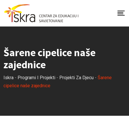
S
k
i
p
t
o
Šarene cipelice naše
c
o
zajednice
n
t
Iskra
-
Programi I Projekti
-
Projekti Za Djecu
-
Šarene
e
cipelice naše zajednice
n
t